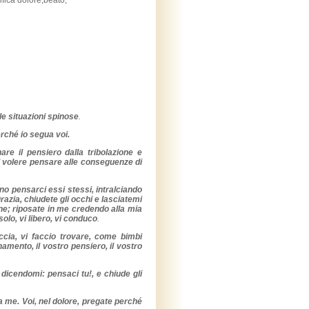
fica dolore,beato,
le situazioni spinose
.
rché io segua voi.
are il pensiero dalla tribolazione e
il volere pensare alle conseguenze di
no pensarci essi stessi, intralciando
grazia, chiudete gli occhi e lasciatemi
ne; riposate in me credendo alla mia
olo, vi libero, vi conduco
.
ccia, vi faccio trovare, come bimbi
amento, il vostro pensiero, il vostro
 dicendomi: pensaci tu!, e chiude gli
 me. Voi, nel dolore, pregate perché