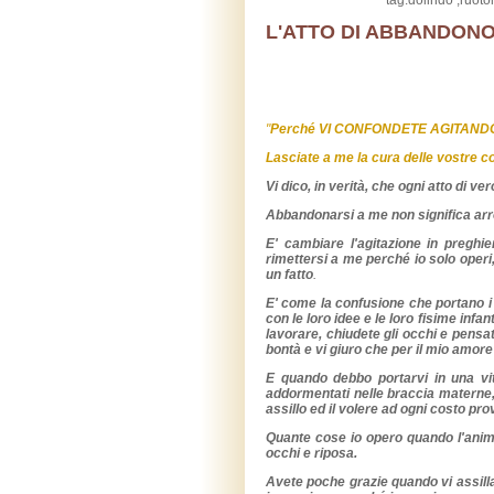
tag:dolindo ,ruoto
L'ATTO DI ABBANDONO
"
Perché VI CONFONDETE AGITAND
Lasciate a me la cura delle vostre co
Vi dico, in verità, che ogni atto di 
Abbandonarsi a me non significa arro
E' cambiare l'agitazione in preghie
rimettersi a me perché io solo operi
un fatto
.
E' come la confusione che portano i 
con le loro idee e le loro fisime infan
lavorare, chiudete gli occhi e pens
bontà e vi giuro che per il mio amore
E quando debbo portarvi in una vit
addormentati nelle braccia materne, 
assillo ed il volere ad ogni costo pro
Quante cose io opero quando l'anima,
occhi e riposa.
Avete poche grazie quando vi assilla