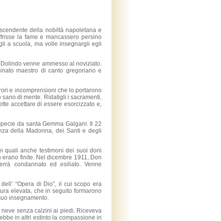
iscendente della nobiltà napoletana e
ffrisse la fame e mancassero persino
li a scuola, ma volle insegnargli egli
99, Dolindo venne ammesso al noviziato.
minato maestro di canto gregoriano e
rrori e incomprensioni che lo portarono
ò sano di mente. Ridatigli i sacramenti,
tte accettare di essere esorcizzato e,
, specie da santa Gemma Galgani. Il 22
nza della Madonna, dei Santi e degli
dei quali anche testimoni dei suoi doni
n erano finite. Nel dicembre 1911, Don
rrà condannato ed esiliato. Venne
dell’ “Opera di Dio”, il cui scopo era
ltura elevata, che in seguito formarono
l suo insegnamento.
 neve senza calzini ai piedi. Riceveva
avrebbe in altri estinto la compassione in