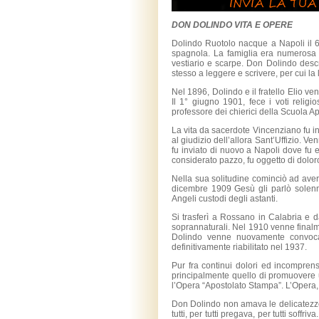
DON DOLINDO VITA E OPERE
Dolindo Ruotolo nacque a Napoli il 6
spagnola. La famiglia era numerosa 
vestiario e scarpe. Don Dolindo descr
stesso a leggere e scrivere, per cui l
Nel 1896, Dolindo e il fratello Elio v
Il 1° giugno 1901, fece i voti reli
professore dei chierici della Scuola Ap
La vita da sacerdote Vincenziano fu in
al giudizio dell’allora Sant’Uffizio. V
fu inviato di nuovo a Napoli dove fu 
considerato pazzo, fu oggetto di dolor
Nella sua solitudine cominciò ad aver
dicembre 1909 Gesù gli parlò solenn
Angeli custodi degli astanti.
Si trasferì a Rossano in Calabria e da
soprannaturali. Nel 1910 venne finalm
Dolindo venne nuovamente convoca
definitivamente riabilitato nel 1937.
Pur fra continui dolori ed incomprens
principalmente quello di promuovere un
l’Opera “Apostolato Stampa”. L’Opera, 
Don Dolindo non amava le delicatezze 
tutti, per tutti pregava, per tutti soffr