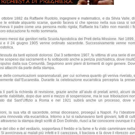
 ottobre 1882 da Raffaele Ruotolo, ingegnere e matematico, e da Silvia Valle, d
e le entrate alquanto scarse, questo faceva sì che spesso nella sua casa si so
iveva il padre come una persona molto rigida; Raffaele tra l’altro non mandò i fig
a loro educazione fu molto sommaria.
ennero messi dai genitori nella Scuola Apostolica dei Preti della Missione. Nel 18
giosi e il 24 giugno 1905 venne ordinato sacerdote. Successivamente venne no
ostolica.
tessuta da tanti episodi dolorosi. Dal 3 settembre 1907, fu vittima di una serie di e
enne sospeso dai sacramenti e fu sottoposto anche a perizia psichiatrica, dove risult
espulso dalla sua Comunità. Seguirono anni pieni di tormenti di ogni genere. Dove
osi attacchi da parte della stampa.
e delle comunicazioni soprannaturali, per cui scriveva quanto gli veniva rivelato
emente dall’Eucarestia. Durante la celebrazione eucaristica percepiva la prese
 lì partì la richiesta di revisione, grazie anche all’aiuto di prelati amici, alcuni 
ente riabilitato, dopo due anni e mezzo di sospensione, ma le sue tribolazioni no
to dal Sant’Uffizio a Roma e nel 1921 subirà anche un processo, dove ve
ioni, la sua vita di sacerdote, ormai diocesano, proseguì a Napoli. Fu l’ideatore 
a rinnovata vita eucaristica. Intorno a lui si radunavano tanti giovani, tutti di cu
attraverso la stampa degli scritti di Don Dolindo, riuscì a far conoscere ovunque i
del cibo e del vestiario, sopportava il freddo e la fame e fu visto camminare nella
iva. Si avvicinava ai malati più infetti e li carezzava, li baciava e là dove il ribrezzo 