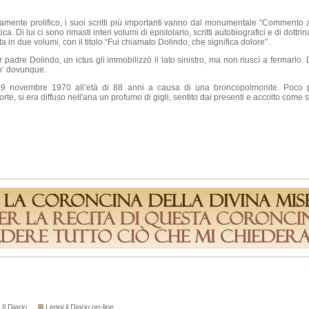
amente prolifico, i suoi scritti più importanti vanno dal monumentale “Commento all
ca. Di lui ci sono rimasti interi volumi di epistolario, scritti autobiografici e di dottr
in due volumi, con il titolo “Fui chiamato Dolindo, che significa dolore”.
r padre Dolindo, un ictus gli immobilizzò il lato sinistro, ma non riuscì a fermarlo.
po’ dovunque.
19 novembre 1970 all’età di 88 anni a causa di una broncopolmonite. Poco p
rte, si era diffuso nell'aria un profumo di gigli, sentito dai presenti e accolto come 
Il Diario
Leggi il Diario on-line