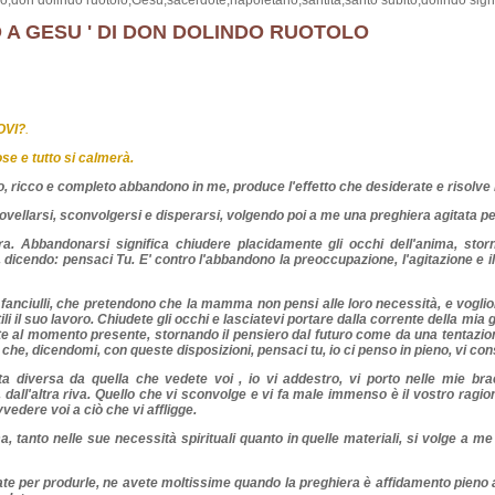
lo,don dolindo ruotolo,Gesù,sacerdote,napoletano,santità,santo subito,dolindo signi
 A GESU ' DI DON DOLINDO RUOTOLO
OVI?
.
se e tutto si calmerà.
vero, ricco e completo abbandono in me, produce l'effetto che desiderate e risolve 
vellarsi, sconvolgersi e disperarsi, volgendo poi a me una preghiera agitata pe
ra. Abbandonarsi significa chiudere placidamente gli occhi dell'anima, storn
, dicendo: pensaci Tu. E' contro l'abbandono la preoccupazione, l'agitazione e 
fanciulli, che pretendono che la mamma non pensi alle loro necessità, e voglio
tili il suo lavoro. Chiudete gli occhi e lasciatevi portare dalla corrente della mia 
ate al momento presente, stornando il pensiero dal futuro come da una tentazio
 che, dicendomi, con queste disposizioni, pensaci tu, io ci penso in pieno, vi cons
a diversa da quella che vedete voi , io vi addestro, vi porto nelle mie bra
dall'altra riva. Quello che vi sconvolge e vi fa male immenso è il vostro ragion
vvedere voi a ciò che vi affligge.
 tanto nelle sue necessità spirituali quanto in quelle materiali, si volge a me
te per produrle, ne avete moltissime quando la preghiera è affidamento pieno a