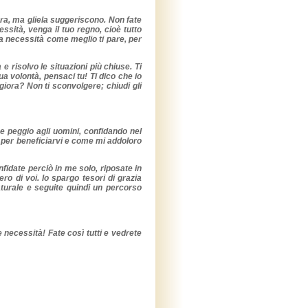
ura, ma gliela suggeriscono. Non fate
ssità, venga il tuo regno, cioè tutto
sta necessità come meglio ti pare, per
e risolvo le situazioni più chiuse. Ti
ua volontà, pensaci tu! Ti dico che io
ora? Non ti sconvolgere; chiudi gli
 e peggio agli uomini, confidando nel
o per beneficiarvi e come mi addoloro
nfidate perciò in me solo, riposate in
o di voi. Io spargo tesori di grazia
turale e seguite quindi un percorso
e necessità! Fate così tutti e vedrete