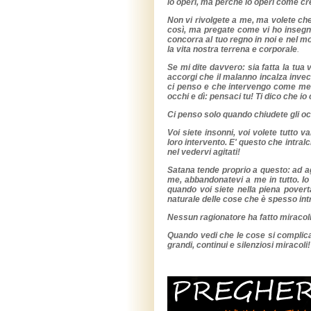
io operi, ma perché io operi come c
Non vi rivolgete a me, ma volete che
così, ma pregate come vi ho insegnato
concorra al tuo regno in noi e nel mo
la vita nostra terrena e corporale
.
Se mi dite davvero: sia fatta la tua 
accorgi che il malanno incalza invece
ci penso e che intervengo come med
occhi e dì: pensaci tu! Ti dico che i
Ci penso solo quando chiudete gli oc
Voi siete insonni, voi volete tutto 
loro intervento. E' questo che intra
nel vedervi agitati!
Satana tende proprio a questo: ad agi
me, abbandonatevi a me in tutto. Io
quando voi siete nella piena povert
naturale delle cose che è spesso int
Nessun ragionatore ha fatto miracoli
Quando vedi che le cose si complicano
grandi, continui e silenziosi miracoli