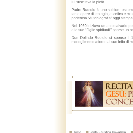
lui suscitava la pietà.
Padre Ruotolo fu uno scrittore estrem
tante opere di teologia, ascetica e misti
poderosa “Autobiografia” oggi stampata 
Nel 1960 iniziava un altro calvario pe
alle sue “Figlie spirituali”’ sparse un 
Don Dolindo Ruotolo si spense il 
raccoglimento attorno al suo letto di mo
Home
Santa Faustina Kowalska