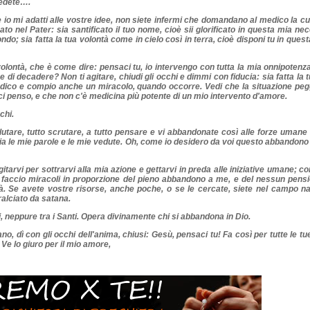
redete….
 io mi adatti alle vostre idee, non siete infermi che domandano al medico la c
 nel Pater: sia santificato il tuo nome, cioè sii glorificato in questa mia nece
ndo; sia fatta la tua volontà come in cielo così in terra, cioè disponi tu in que
volontà, che è come dire: pensaci tu, io intervengo con tutta la mia onnipotenza 
 di decadere? Non ti agitare, chiudi gli occhi e dimmi con fiducia: sia fatta la t
ico e compio anche un miracolo, quando occorre. Vedi che la situazione peggi
o ci penso, e che non c'è medicina più potente di un mio intervento d'amore.
chi.
valutare, tutto scrutare, a tutto pensare e vi abbandonate così alle forze umane
lcia le mie parole e le mie vedute. Oh, come io desidero da voi questo abbandon
tarvi per sottrarvi alla mia azione e gettarvi in preda alle iniziative umane; co
 faccio miracoli in proporzione del pieno abbandono a me, e del nessun pensier
à. Se avete vostre risorse, anche poche, o se le cercate, siete nel campo na
ralciato da satana.
, neppure tra i Santi. Opera divinamente chi si abbandona in Dio.
, dì con gli occhi dell'anima, chiusi: Gesù, pensaci tu! Fa così per tutte le tu
! Ve lo giuro per il mio amore,